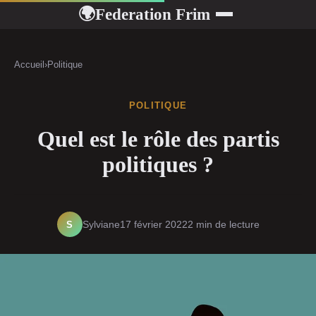
Federation Frim
🌍
Accueil
›
Politique
POLITIQUE
Quel est le rôle des partis
politiques ?
S
Sylviane
17 février 2022
2 min de lecture