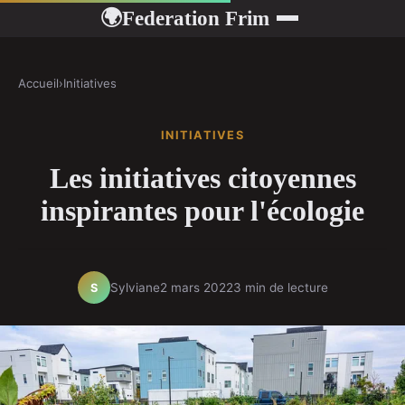
Federation Frim
🌍
Accueil
›
Initiatives
INITIATIVES
Les initiatives citoyennes
inspirantes pour l'écologie
Sylviane
2 mars 2022
3 min de lecture
S